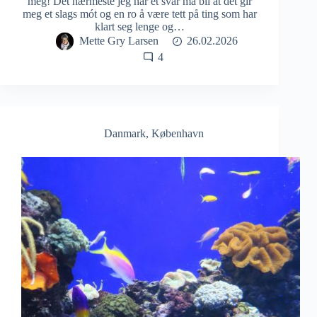
meg! Det nærmeste jeg har et svar må bli at det gir
meg et slags mót og en ro å være tett på ting som har
klart seg lenge og…
Mette Gry Larsen
26.02.2026
4
Danmark
,
København