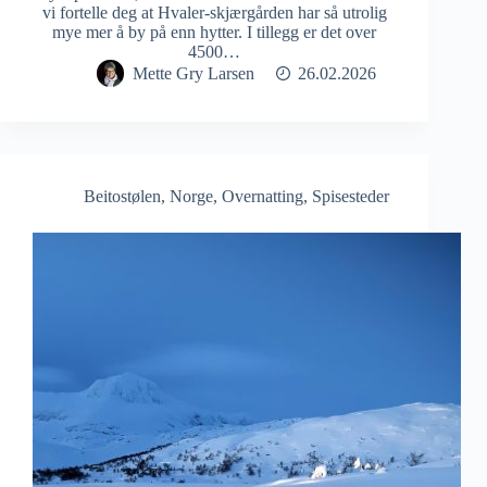
vi fortelle deg at Hvaler-skjærgården har så utrolig
mye mer å by på enn hytter. I tillegg er det over
4500…
Mette Gry Larsen
26.02.2026
Beitostølen
,
Norge
,
Overnatting
,
Spisesteder