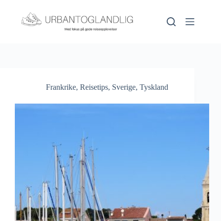
Hopp
til
innholdet
Frankrike
,
Reisetips
,
Sverige
,
Tyskland