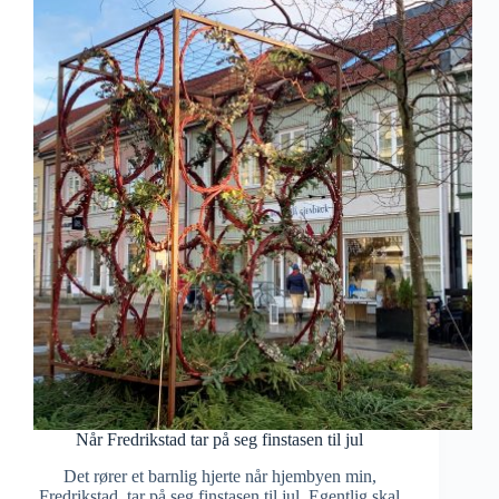
Når Fredrikstad tar på seg finstasen til jul
Det rører et barnlig hjerte når hjembyen min,
Fredrikstad, tar på seg finstasen til jul. Egentlig skal