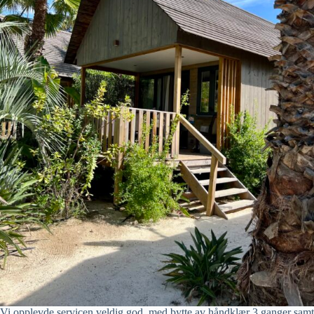
Vi opplevde servicen veldig god, med bytte av håndklær 3 ganger samt 