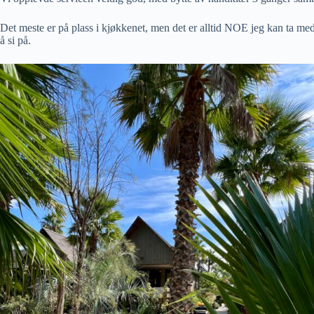
Det meste er på plass i kjøkkenet, men det er alltid NOE jeg kan ta med f
å si på.