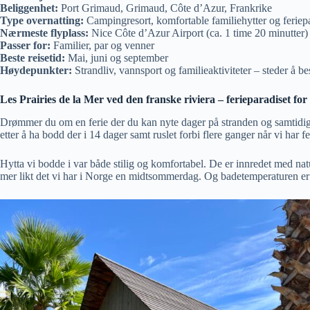
Beliggenhet:
Port Grimaud, Grimaud, Côte d’Azur, Frankrike
Type overnatting:
Campingresort, komfortable familiehytter og feriep
Nærmeste flyplass:
Nice Côte d’Azur Airport (ca. 1 time 20 minutter)
Passer for:
Familier, par og venner
Beste reisetid:
Mai, juni og september
Høydepunkter:
Strandliv, vannsport og familieaktiviteter – steder å
Les Prairies de la Mer ved den franske riviera – ferieparadiset for
Drømmer du om en ferie der du kan nyte dager på stranden og samtidig h
etter å ha bodd der i 14 dager samt ruslet forbi flere ganger når vi har fe
Hytta vi bodde i var både stilig og komfortabel. De er innredet med nat
mer likt det vi har i Norge en midtsommerdag. Og badetemperaturen er 