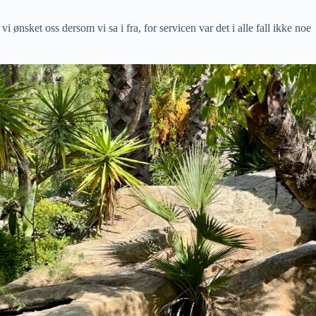
 ønsket oss dersom vi sa i fra, for servicen var det i alle fall ikke noe