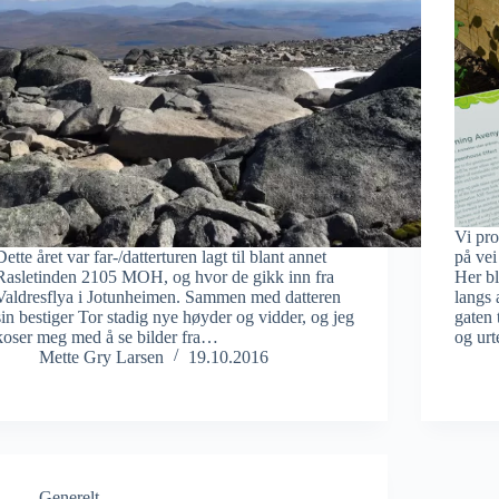
Vi pr
Dette året var far-/datterturen lagt til blant annet
på ve
Rasletinden 2105 MOH, og hvor de gikk inn fra
Her bl
Valdresflya i Jotunheimen. Sammen med datteren
langs 
sin bestiger Tor stadig nye høyder og vidder, og jeg
gaten 
koser meg med å se bilder fra…
og urt
Mette Gry Larsen
19.10.2016
Generelt