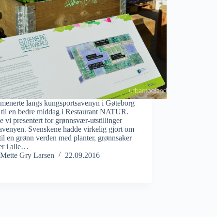
omenerte langs kungsportsavenyn i Gøteborg
i til en bedre middag i Restaurant NATUR.
e vi presentert for grønnsvær-utstillinger
avenyen. Svenskene hadde virkelig gjort om
til en grønn verden med planter, grønnsaker
er i alle…
Mette Gry Larsen
22.09.2016