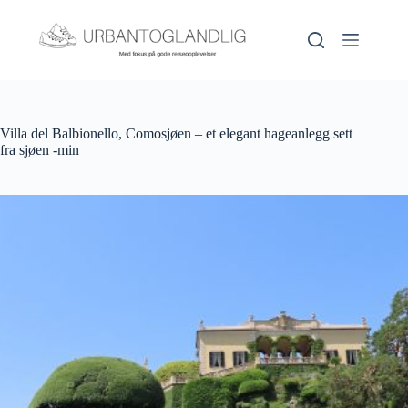
Hopp
til
innholdet
Villa del Balbionello, Comosjøen – et elegant hageanlegg sett
fra sjøen -min