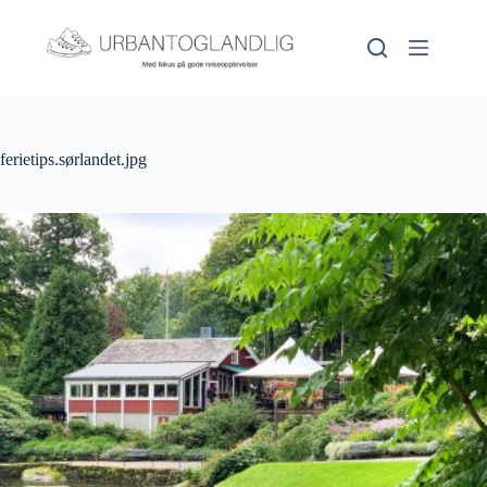
Hopp
til
innholdet
ferietips.sørlandet.jpg