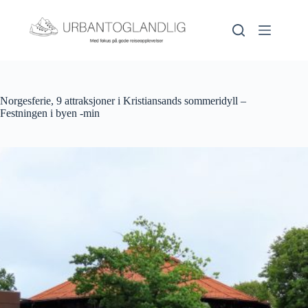
Hopp
til
innholdet
Norgesferie, 9 attraksjoner i Kristiansands sommeridyll –
Festningen i byen -min