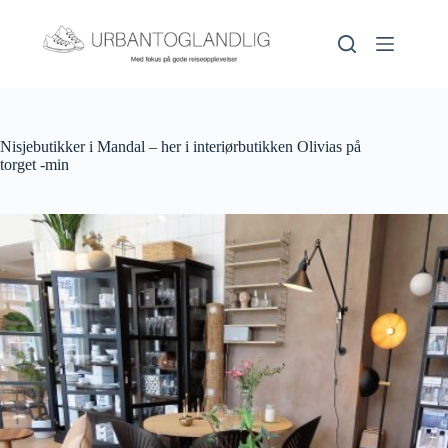
Hopp
til
innholdet
Nisjebutikker i Mandal – her i interiørbutikken Olivias på
torget -min