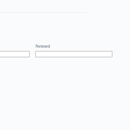
Nettsted