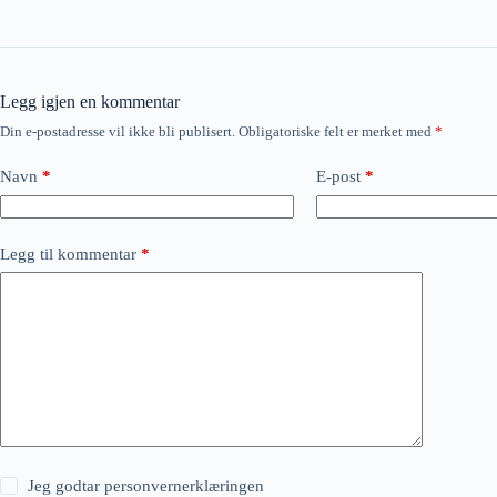
Legg igjen en kommentar
Din e-postadresse vil ikke bli publisert.
Obligatoriske felt er merket med
*
Navn
*
E-post
*
Legg til kommentar
*
Jeg godtar
personvernerklæringen