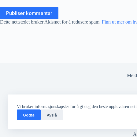
Publiser kommentar
Dette nettstedet bruker Akismet for å redusere spam.
Finn ut mer om h
Meld 
Vi bruker informasjonskapsler for å gi deg den beste opplevelsen netts
Godta
Avslå
Al