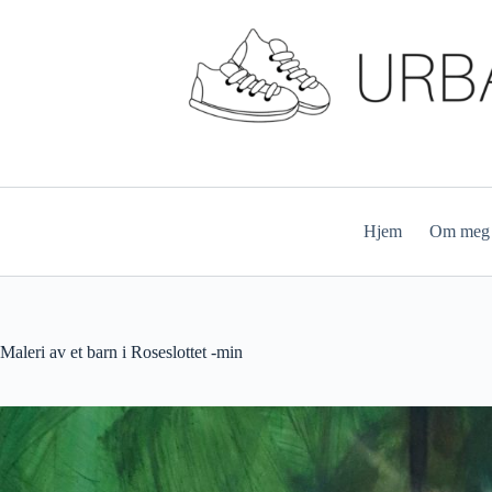
Hopp
til
innholdet
Hjem
Om meg
Maleri av et barn i Roseslottet -min