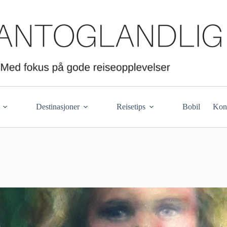
Destinasjoner
Reisetips
Bobil
Kon