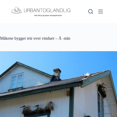
Hopp
til
innholdet
Måkene bygger reir over vinduer – Å -min