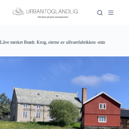
Hopp
til
innholdet
Låve merket Brødr. Krog, eierne av ullvarefabrikken -min