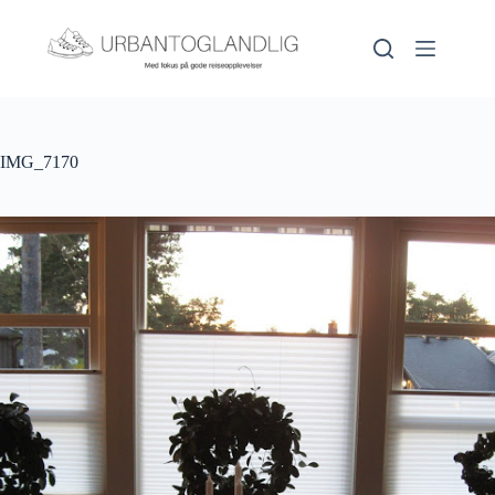
Hopp
til
innholdet
IMG_7170