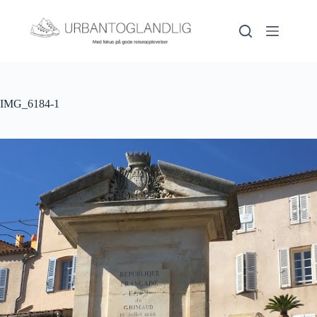
Hopp
til
innholdet
IMG_6184-1