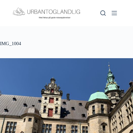
Hopp
til
innholdet
IMG_1004