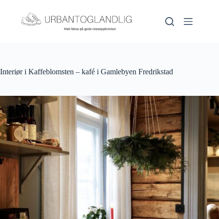
Hopp
til
innholdet
Interiør i Kaffeblomsten – kafé i Gamlebyen Fredrikstad