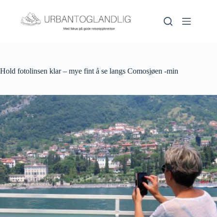
Hopp
til
innholdet
Hold fotolinsen klar – mye fint å se langs Comosjøen -min