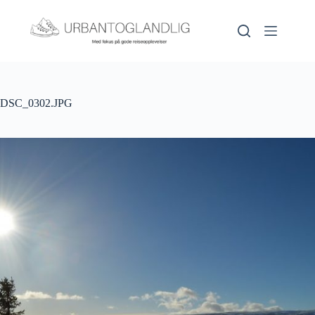
Hopp
til
innholdet
DSC_0302.JPG