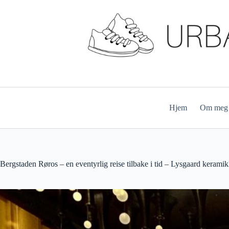
Hopp
til
innholdet
Hjem
Om meg
Bergstaden Røros – en eventyrlig reise tilbake i tid – Lysgaard kerami