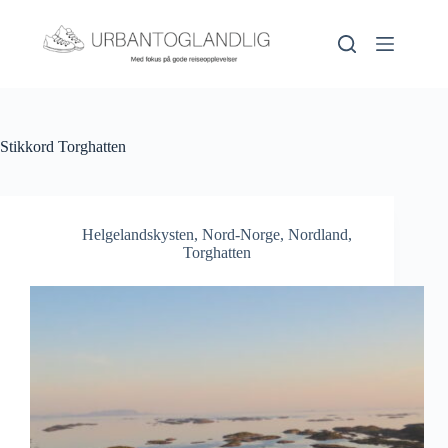
Hopp
til
innholdet
Stikkord
Torghatten
Helgelandskysten
,
Nord-Norge
,
Nordland
,
Torghatten