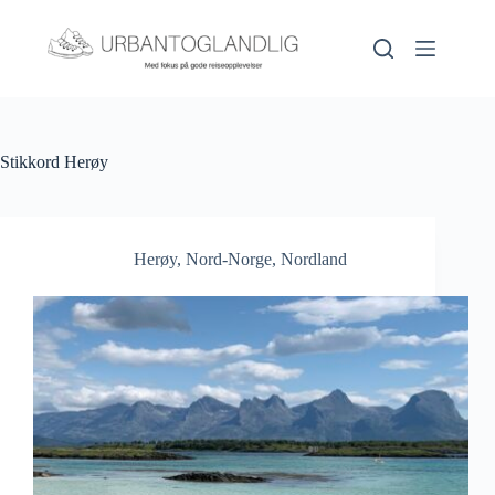
Hopp
til
innholdet
Stikkord
Herøy
Herøy
,
Nord-Norge
,
Nordland